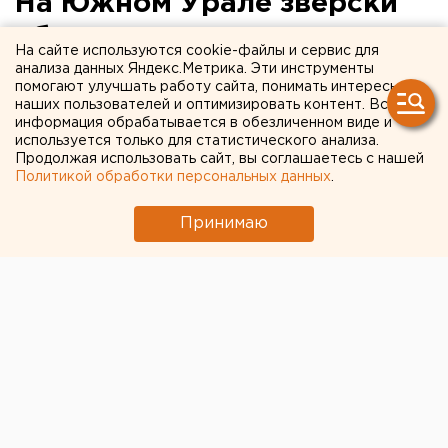
На Южном Урале зверски
убили двух пенсионеров
На сайте используются cookie-файлы и сервис для
анализа данных Яндекс.Метрика. Эти инструменты
Убитых на Южном Урале супругов нашли
помогают улучшать работу сайта, понимать интересы
наших пользователей и оптимизировать контент. Вся
завернутыми в покрывала.
информация обрабатывается в обезличенном виде и
используется только для статистического анализа.
Вчера, 10 февраля, в одном из домов поселка
Продолжая использовать сайт, вы соглашаетесь с нашей
Трубный Сосновского района нашли тела пожилых
Политикой обработки персональных данных
.
мужчины и женщины, сообщили агентству ЕАН в
Принимаю
пресс-службе следственного управления СКР по
Челябинской области.
Убитые, завернутые в покрывала, находились в
одной комнате. На их головах были обнаружены
многочисленные рубленые раны.
Предположительно, преступник орудовал топором.
По факту двойного убийства возбуждено уголовное
дело. Следователи ищут злоумышленников, а также
выясняют все обстоятельства происшествия.
Европейско-Азиатские Новости.