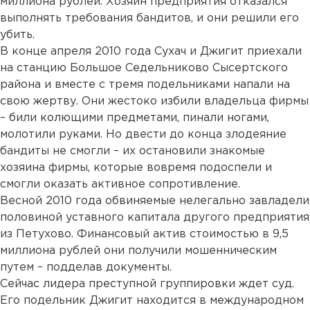
миллиона рублей. Хозяин предприятия отказался
выполнять требования бандитов, и они решили его
убить.
В конце апреля 2010 года Сухач и Джигит приехали
на станцию Большое Седельниково Сысертского
района и вместе с тремя подельниками напали на
свою жертву. Они жестоко избили владельца фирмы
– били колющими предметами, пинали ногами,
молотили руками. Но двести до конца злодеяние
бандиты не смогли – их остановили знакомые
хозяина фирмы, которые вовремя подоспели и
смогли оказать активное сопротивление.
Весной 2010 года обвиняемые нелегально завладели
половиной уставного капитала другого предприятия
из Петухово. Финансовый актив стоимостью в 9,5
миллиона рублей они получили мошенническим
путем – подделав документы.
Сейчас лидера преступной группировки ждет суд.
Его подельник Джигит находится в международном