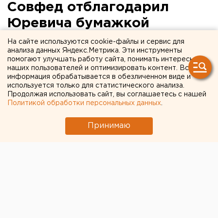
Совфед отблагодарил
Юревича бумажкой
На сайте используются cookie-файлы и сервис для
Валентина Матвиенко выписала экс-губернатору
анализа данных Яндекс.Метрика. Эти инструменты
Челябинской области грамоту.
помогают улучшать работу сайта, понимать интересы
наших пользователей и оптимизировать контент. Вся
информация обрабатывается в обезличенном виде и
Бывший глава Южного Урала Михаил Юревич
используется только для статистического анализа.
получил награду от Совета Федерации РФ, передает
Продолжая использовать сайт, вы соглашаетесь с нашей
корреспондент агентства ЕАН. Спикер верхней
Политикой обработки персональных данных
.
палаты Валентина Матвиенко подписала грамоту на
Принимаю
имя экс-губернатора. В ней отмечена благодарность
за добросовестный труд на благо региона и
большой вклад в социально-экономическое
развитие Челябинской области.
Напомним
, Михаил Юревич ушел в отставку в
середине января 2014 года. Политическую карьеру
губернатор прервал по собственному желанию.
Президент принял прошение Юревича и теперь его