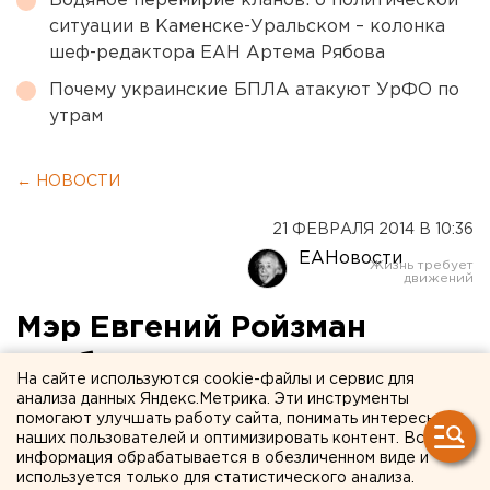
Водяное перемирие кланов: о политической
ситуации в Каменске-Уральском – колонка
шеф-редактора ЕАН Артема Рябова
Почему украинские БПЛА атакуют УрФО по
утрам
← НОВОСТИ
21 ФЕВРАЛЯ 2014 В 10:36
ЕАНовости
Мэр Евгений Ройзман
пообщался с одинокими
На сайте используются cookie-файлы и сервис для
отцами Екатеринбурга
анализа данных Яндекс.Метрика. Эти инструменты
помогают улучшать работу сайта, понимать интересы
наших пользователей и оптимизировать контент. Вся
Глава города признался, что не знает, как им
информация обрабатывается в обезличенном виде и
помочь, но, как всегда, пообещал подумать.
используется только для статистического анализа.