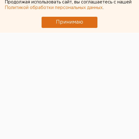
Продолжая использовать сайт, вы соглашаетесь с нашей
Политикой обработки персональных данных
.
Мэр Екатеринбурга Евгений Ройзман в преддверии
Дня защитника Отечества встретился с
Принимаю
представителями клуба одиноких отцов, который
действует на ВИЗе. Об этом агентству ЕАН
сообщили в пресс-службе гордумы.
В ходе мероприятия присутствующие обсуждали с
главой города свои проблемы. Ройзман их выслушал,
некоторым дал советы, но признался, что в целом не
знает, как им помочь. Правда, следуя своей
традиции, мэр пообещал подумать над вопросом.
Зато отцам предложили сфотографироваться с ним.
Отметим, клуб одиноких отцов существует с марта
2009 года при центре социальной помощи семье и
детям «Каравелла». В него сегодня входит 43
одиноких отца, трое из которых имеют многодетные
семьи. Европейско-Азиатские Новости.
Общество