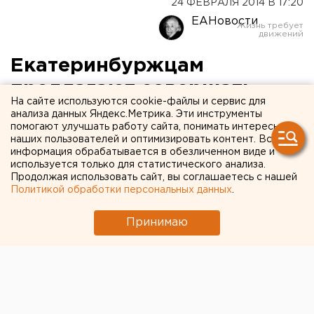
24 ФЕВРАЛЯ 2014 В 17:20
ЕАНовости
Екатеринбуржцам
предлагают совершать
На сайте используются cookie-файлы и сервис для
сделки с недвижимостью
анализа данных Яндекс.Метрика. Эти инструменты
помогают улучшать работу сайта, понимать интересы
через нотариусов
наших пользователей и оптимизировать контент. Вся
информация обрабатывается в обезличенном виде и
используется только для статистического анализа.
«Плюсы» и «минусы» нотариальных сделок
Продолжая использовать сайт, вы соглашаетесь с нашей
обсудили свердловские эксперты.
Политикой обработки персональных данных
.
Сегодня в Екатеринбурге только 3-5 процентов
Принимаю
всех сделок с недвижимостью проходят через
нотариусов. Для сравнения, в Санкт-Петербурге это
количество равно примерно 23 процентам, сообщил
агентству ЕАН управляющий делами Нотариальной
палаты Свердловской области Петр Дьячков.