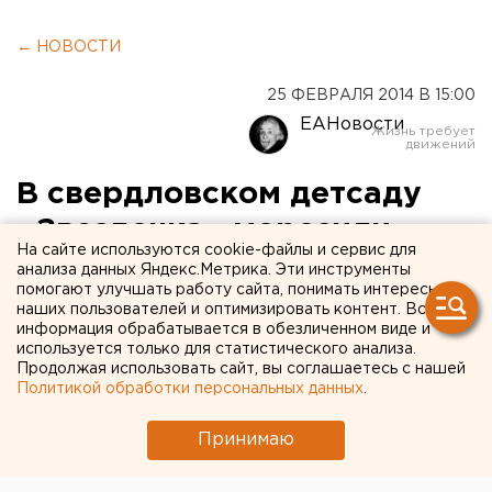
← НОВОСТИ
25 ФЕВРАЛЯ 2014 В 15:00
ЕАНовости
В свердловском детсаду
«Звездочка» морозили
На сайте используются cookie-файлы и сервис для
детей
анализа данных Яндекс.Метрика. Эти инструменты
помогают улучшать работу сайта, понимать интересы
наших пользователей и оптимизировать контент. Вся
В качканарском садике нарушался
информация обрабатывается в обезличенном виде и
температурный режим.
используется только для статистического анализа.
Продолжая использовать сайт, вы соглашаетесь с нашей
Политикой обработки персональных данных
.
В качканарском детском саду «Звездочка» не
соблюдался температурный режим. Например, в
Принимаю
помещении младшей группы температура воздуха
составляла 19,4 градуса при норме не ниже 21,