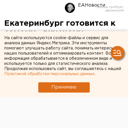
ЕАНовости
Екатеринбург готовится к
самому «вкусному»
На сайте используются cookie-файлы и сервис для
языческому празднику
анализа данных Яндекс.Метрика. Эти инструменты
помогают улучшать работу сайта, понимать интересы
наших пользователей и оптимизировать контент. Вся
Где в столице Урала угощают самыми вкусными
информация обрабатывается в обезличенном виде и
блинами, исполняют желания и как выглядит
используется только для статистического анализа.
Продолжая использовать сайт, вы соглашаетесь с нашей
государыня Масленица, в материале агентства
Политикой обработки персональных данных
.
ЕАН.
Принимаю
Пока долгожданное весеннее солнышко
пробивается сквозь морозные тучи, Екатеринбург
вовсю готовится к проводам зимы. В этом году
горожан ожидает масса забавных и веселых
масленичных развлечений. Корреспондент агентства
ЕАН узнал, где уральцев встретят с песнями и