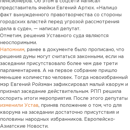
пенсионеров. Об этом в соцсети написал
представитель ячейки Евгений Артюх. «Налицо
факт вынужденного правотворчества со стороны
городских властей перед угрозой рассмотрения
дела в суде», — написал депутат.
Отметим, решения Уставного суда являются
неоспоримыми.
Напомним
, ранее в документе было прописано, что
решения думы могут считаться законными, если на
заседании присутствовало более чем две трети
парламентариев. А на первое собрание пришло
меньшее количество человек. Тогда новоизбранный
мэр Евгений Ройзман зафиксировал малый кворум и
признал заседание действительным. РПП решила
оспорить итоги мероприятия. После этого депутаты
изменили Устав
, приняв положение о том, что для
кворума на заседании достаточно присутствия и
половины народных избранников. Европейско-
Азиатские Новости.