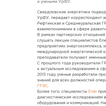
и учеными УрФУ.
Свердловские энергетики подводя
УрФУ, передает корреспондент аг
Рефтинская и Среднеуральская Г
взаимопонимании в сфере развити
В рамках партнерских отношений
слушать лекции специалистов Enel
предприятиях энергокомплекса, з
международной энергетической к
преподаватели получают именные
С прошлого года руководители ГР
к актуальным исследованиям в сфе
2013 году ученые разработали пр
знаний для всех должностей опе
ГРЭС
.
Более того, специалисты
Enel
при
диагностическим исследованиям 
оборудования и коммуникаций. На