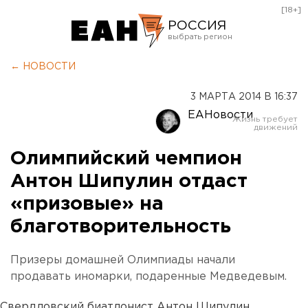
[18+]
РОССИЯ
Екатеринбург
← НОВОСТИ
Челябинск
3 МАРТА 2014 В 16:37
Курган
ЕАНовости
Оренбург
Олимпийский чемпион
Антон Шипулин отдаст
«призовые» на
благотворительность
Призеры домашней Олимпиады начали
продавать иномарки, подаренные Медведевым.
Свердловский биатлонист Антон Шипулин