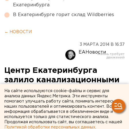
Екатеринбурга
В Екатеринбурге горит склад Wildberries
← НОВОСТИ
3 МАРТА 2014 В 16:37
ЕАНовости
Центр Екатеринбурга
залило канализационными
стоками
На сайте используются cookie-файлы и сервис для
анализа данных Яндекс.Метрика. Эти инструменты
помогают улучшать работу сайта, понимать интересы
Улицы Радищева и Сакко и Ванцетти в
наших пользователей и оптимизировать контент. Вся
Екатеринбурге затопило канализационными
информация обрабатывается в обезличенном виде и
стоками.
используется только для статистического анализа.
Продолжая использовать сайт, вы соглашаетесь с нашей
Политикой обработки персональных данных
.