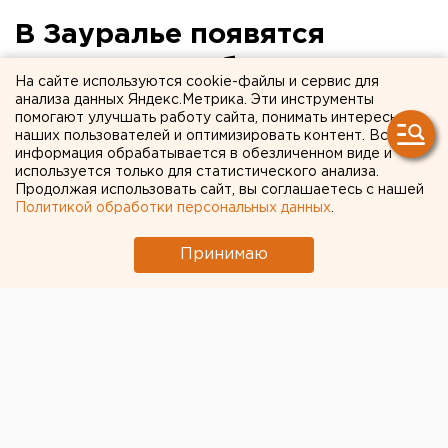
В Зауралье появятся
электронные больничные
На сайте используются cookie-файлы и сервис для
анализа данных Яндекс.Метрика. Эти инструменты
Борьба с бумажной волокитой и поддельными
помогают улучшать работу сайта, понимать интересы
наших пользователей и оптимизировать контент. Вся
листами нетрудоспособности начнется с
информация обрабатывается в обезличенном виде и
Глядянской ЦРБ.
используется только для статистического анализа.
Продолжая использовать сайт, вы соглашаетесь с нашей
Курганская область стала участником пилотного
Политикой обработки персональных данных
.
проекта по реализации программы «Электронный
Принимаю
листок нетрудоспособности». Эксперимент начали с
Глядянской центральной районной больницы.
Именно там на сегодняшний день есть необходимые
технические возможности и квалифицированные
специалисты, передает корреспондент агентства
ЕАН.
Стоит отметить, что ежегодно региональное
отделение Фонда социального страхования выдает