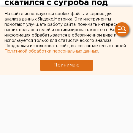
скатился с сугроба под
колеса автомобиля
На сайте используются cookie-файлы и сервис для
анализа данных Яндекс.Метрика. Эти инструменты
помогают улучшать работу сайта, понимать интересы
В Добрянке сбили 8-летнего мальчика.
наших пользователей и оптимизировать контент. Вся
информация обрабатывается в обезличенном виде и
В Добрянке 28-летняя девушка на KIA сбила 8-
используется только для статистического анализа.
Продолжая использовать сайт, вы соглашаетесь с нашей
летнего мальчика. По предварительным данным,
Политикой обработки персональных данных
.
школьник скатился под колеса автомобиля со
снежного вала, сообщили агентству ЕАН в пресс-
Принимаю
службе ГУ МВД России по Пермскому краю.
Пострадавшего ребенка с различными травмами
доставили в больницу. В настоящее время
выясняются все обстоятельства ДТП. Европейско-
Азиатские Новости.
Общество