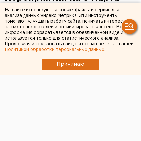
На сайте используются cookie-файлы и сервис для
Анонсы событий и мероприятий в Екатеринбурге
анализа данных Яндекс.Метрика. Эти инструменты
и Свердловской области на 5 марта.
помогают улучшать работу сайта, понимать интересы
наших пользователей и оптимизировать контент. Вся
информация обрабатывается в обезличенном виде и
В 11:00 по адресу: улица Суходольская, 231, при
используется только для статистического анализа.
участии заместителя министра энергетики и ЖКХ
Продолжая использовать сайт, вы соглашаетесь с нашей
Свердловской области Игоря Чикризова и главного
Политикой обработки персональных данных
.
инженера ОАО «ЕЭСК» Дмитрия Померанеца
Принимаю
состоится торжественное мероприятие,
посвященное началу строительства подстанции
«Медная». Для представителей СМИ будет
организован трансфер до подстанции в 10:00 от
улицы Ельцина, 1.
В 11:00 в пресс-центре агентства «Интерфакс-Урал»
в Екатеринбурге (проспект Ленина, 20а, офис 502)
состоится пресс-конференция начальника
управления образования администрации
Екатеринбурга Евгении Умниковой. Тема
мероприятия: «Начался прием детей в первые