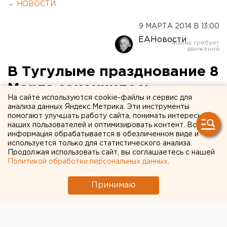
← НОВОСТИ
9 МАРТА 2014 В 13:00
ЕАНовости
В Тугулыме празднование 8
Марта закончилось
На сайте используются cookie-файлы и сервис для
взрывом гранаты
анализа данных Яндекс.Метрика. Эти инструменты
помогают улучшать работу сайта, понимать интересы
наших пользователей и оптимизировать контент. Вся
Из-за взрыва гранаты в Тугулыме пострадало 14
информация обрабатывается в обезличенном виде и
человек.
используется только для статистического анализа.
Продолжая использовать сайт, вы соглашаетесь с нашей
Политикой обработки персональных данных
.
Сегодня ночью возле кафе «Каспий» в Тугулыме во
время пьяной драки взорвалась граната. В
Принимаю
результате пострадало 14 человек, сообщили
агентству ЕАН в пресс-службе ГУ МВД РФ по
Свердловской области.