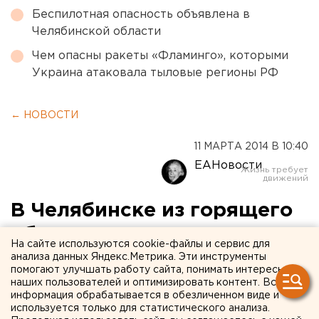
Беспилотная опасность объявлена в
Челябинской области
Чем опасны ракеты «Фламинго», которыми
Украина атаковала тыловые регионы РФ
← НОВОСТИ
11 МАРТА 2014 В 10:40
ЕАНовости
В Челябинске из горящего
общежития эвакуировали
На сайте используются cookie-файлы и сервис для
60 человек
анализа данных Яндекс.Метрика. Эти инструменты
помогают улучшать работу сайта, понимать интересы
наших пользователей и оптимизировать контент. Вся
В челябинском общежитии произошел пожар.
информация обрабатывается в обезличенном виде и
используется только для статистического анализа.