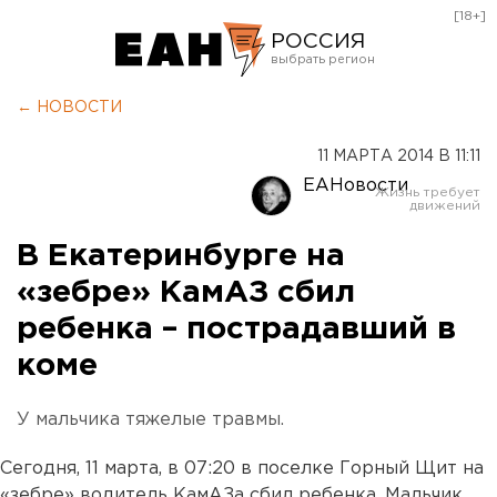
[18+]
РОССИЯ
Екатеринбург
← НОВОСТИ
Челябинск
11 МАРТА 2014 В 11:11
Курган
ЕАНовости
Оренбург
В Екатеринбурге на
«зебре» КамАЗ сбил
ребенка – пострадавший в
коме
У мальчика тяжелые травмы.
Сегодня, 11 марта, в 07:20 в поселке Горный Щит на
«зебре» водитель КамАЗа сбил ребенка. Мальчик