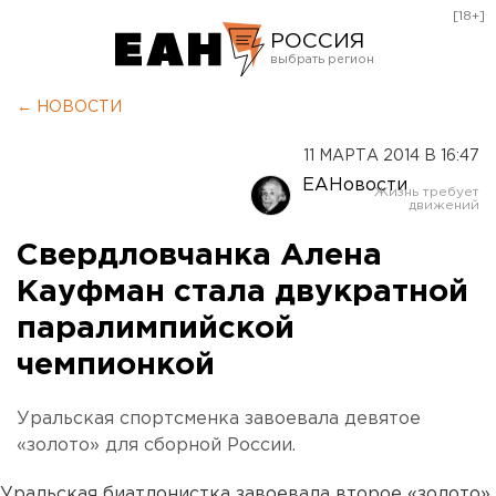
[18+]
РОССИЯ
Екатеринбург
← НОВОСТИ
Челябинск
11 МАРТА 2014 В 16:47
Курган
ЕАНовости
Оренбург
Свердловчанка Алена
Кауфман стала двукратной
паралимпийской
чемпионкой
Уральская спортсменка завоевала девятое
«золото» для сборной России.
Уральская биатлонистка завоевала второе «золото»