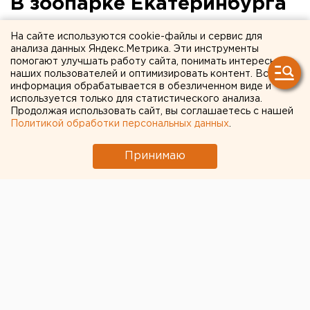
В зоопарке Екатеринбурга
вышли из спячки еноты и
На сайте используются cookie-файлы и сервис для
барсук
анализа данных Яндекс.Метрика. Эти инструменты
помогают улучшать работу сайта, понимать интересы
наших пользователей и оптимизировать контент. Вся
Следующие в очереди – медведи.
информация обрабатывается в обезличенном виде и
используется только для статистического анализа.
Продолжая использовать сайт, вы соглашаетесь с нашей
На днях в екатеринбургском зоопарке вышли из
Политикой обработки персональных данных
.
спячки два енота и барсук. Животные чувствуют
себя хорошо и уже выходят из своих норок,
Принимаю
сообщили агентству ЕАН в пресс-службе зверинца.
Сейчас енотов Сэма и Шиву и барсука Журдэса
кормят фруктово-овощными салатами. Более
тяжелую пищу, такую как мясо, животным дадут
немного позже, когда они оправятся от спячки.
В ближайшем будущем сотрудники зверинца
ожидают пробуждения медведей – топтыгины
обычно просыпаются в 20 числах марта. Первым
выходит из спячки белокоготный мишка, следом за