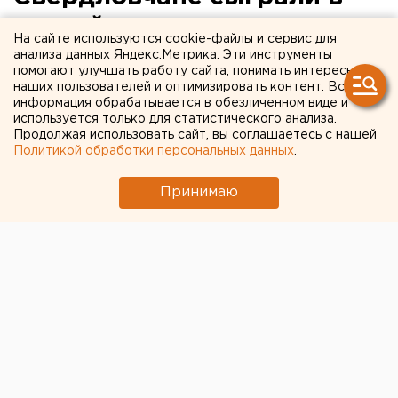
хоккей в валенках
На сайте используются cookie-файлы и сервис для
анализа данных Яндекс.Метрика. Эти инструменты
В Екатеринбурге прошел чемпионат по хоккею в
помогают улучшать работу сайта, понимать интересы
наших пользователей и оптимизировать контент. Вся
валенках.
информация обрабатывается в обезличенном виде и
используется только для статистического анализа.
В Екатеринбурге состоялся чемпионат
Продолжая использовать сайт, вы соглашаетесь с нашей
Свердловской области по хоккею в валенках,
Политикой обработки персональных данных
.
передает корреспондент агентства ЕАН. Жителей и
Принимаю
гостей столицы Урала познакомили с популярной
дворовой игрой.
На стадионе «Юность» прошел первый в
Свердловской области чемпионат по хоккею в
валенках. В нем приняли участие 15 команд, в состав
которых вошло более 80 игроков. На льду можно
было встретить чемпионов России по хоккею с
мячом, ветеранов советского и российского спорта,
известных журналистов, гостей из Гвинеи,
приехавших учиться в Горный университет, детей и