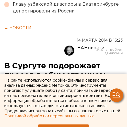
Главу узбекской диаспоры в Екатеринбурге
депортировали из России
← НОВОСТИ
14 МАРТА 2014 В 16:23
ЕАНовости
В Сургуте подорожает
проезд в общественном
На сайте используются cookie-файлы и сервис для
транспорте
анализа данных Яндекс.Метрика. Эти инструменты
помогают улучшать работу сайта, понимать интересы
наших пользователей и оптимизировать контент. Вся
Цена одной поездки составит 23 рубля.
информация обрабатывается в обезличенном виде и
используется только для статистического анализа.
В ближайший понедельник, 17 марта, в Сургуте
Продолжая использовать сайт, вы соглашаетесь с нашей
Политикой обработки персональных данных
.
подскочат цены на проезд в общественном
транспорте. Подорожают поездки в транспорте