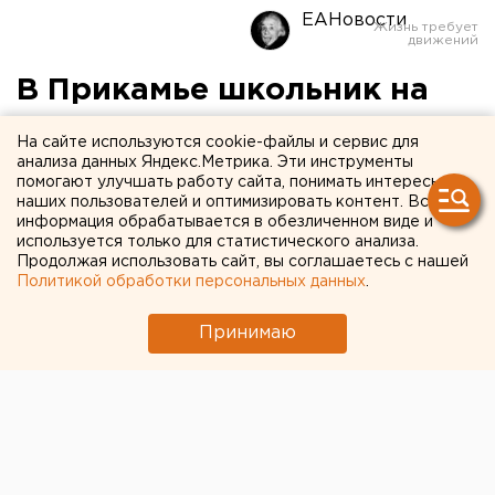
ЕАНовости
В Прикамье школьник на
ходу выпал из поезда
На сайте используются cookie-файлы и сервис для
анализа данных Яндекс.Метрика. Эти инструменты
Первоклассника с сотрясением мозга и травмой
помогают улучшать работу сайта, понимать интересы
наших пользователей и оптимизировать контент. Вся
стопы отправили в больницу.
информация обрабатывается в обезличенном виде и
используется только для статистического анализа.
ЧП на железнодорожных путях произошло накануне
Продолжая использовать сайт, вы соглашаетесь с нашей
вечером, сообщили агентству ЕАН в ЛУ МВД РФ
Политикой обработки персональных данных
.
региона. По данным силовиков, 7-летний
Принимаю
первоклассник из Кукуштана выпал из движущегося
поезда.
На место происшествия выехала бригада медиков.
Врачи диагностировали у мальчика сотрясение
головного мозга и серьезное повреждение стопы.
Пострадавшего госпитализировали.
В настоящее время правоохранители выясняют, как