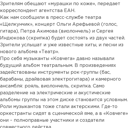
Зрителям обещают «мурашки по коже», передает
корреспондент агентства ЕАН.
Как нам сообщили в пресс-службе театра
«Щелкунчик», концерт Ольги Арефьевой (голос,
гитара), Петра Акимова (виолончель) и Сергея
Индюкова (скрипка) будет состоять из двух частей.
Зрители услышат и уже известные хиты, и песни из
нового альбома «Театр».
Про себя музыканты «Ковчега» давно называли
будущий альбом театральным. В произведениях
задействованы инструменты рок-группы (бас,
барабаны, драйвовая электрогитара) и камерного
ансамбля: рояль, виолончель, скрипка. Само
разделение на электрические и акустические
альбомы группы на этом диске становится условным.
Роли музыкантов тоже стали актерскими. Где-то
оркестранты сидят в сценической яме, а в «Ковчеге»
они – полноправные участники и создатели
совместного действа.