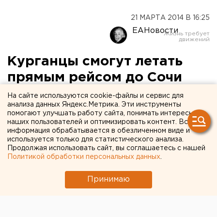
21 МАРТА 2014 В 16:25
ЕАНовости
Курганцы смогут летать
прямым рейсом до Сочи
На сайте используются cookie-файлы и сервис для
Первый вылет намечен на 25 июня.
анализа данных Яндекс.Метрика. Эти инструменты
помогают улучшать работу сайта, понимать интересы
Жители Зауралья уже этим летом смогут полететь
наших пользователей и оптимизировать контент. Вся
информация обрабатывается в обезличенном виде и
на отдых в Сочи без пересадок. Первый самолет
используется только для статистического анализа.
отправится в путь 25 июня. В дальнейшем он будет
Продолжая использовать сайт, вы соглашаетесь с нашей
перевозить пассажиров каждую неделю по средам,
Политикой обработки персональных данных
.
передает корреспондент агентства ЕАН.
Принимаю
Кроме того, с 18 апреля в расписании курганского
аэропорта появятся вечерние рейсы до Москвы.
Перелеты будут осуществляться по понедельникам,
средам и пятницам.