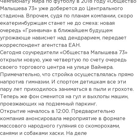
Чемпионату мира по футболу в 2018 году «Общество
Малышева 73» уже доберется до Центрального
стадиона. Впрочем, судя по планам компании, скоро
екатеринбуржцам станет не до смеха: новая
очередь «Гринвича» в ближайшем будущем
угрожающе нависнет над дендрарием, передает
корреспондент агентства ЕАН.
Сегодня соучредители «Общества Малышева 73»
открыли новую, уже четвертую по счету очередь
своего торгового центра на улице Вайнера.
Примечательно, что стройка осуществлялась прямо
напротив гимназии. И спортом детишкам все эти
пару лет приходилось заниматься в пыли и грохоте.
Теперь же фон сменится на гул и выхлопы машин,
проезжающих на подземный паркинг.
Открытие началось в 12:00. Предварительно
компания анонсировала мероприятие в формате
массового народного гуляния со скоморохами,
санями и собаками хаски. На деле