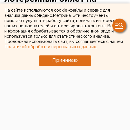
миллион долларов
На сайте используются cookie-файлы и сервис для
анализа данных Яндекс.Метрика. Эти инструменты
помогают улучшать работу сайта, понимать интересы
Счастливчик носил его почти две недели.
наших пользователей и оптимизировать контент. Вся
информация обрабатывается в обезличенном виде и
Житель штата Вирджиния почти две недели носил в
используется только для статистического анализа.
Продолжая использовать сайт, вы соглашаетесь с нашей
кощельке пачку лотерейных билетов Powerball. А
Политикой обработки персональных данных
.
один из билетов оказался выигрышным! Американец
просто решил избавиться от ненужных бумажек в
Принимаю
кошельке, обнаружил билеты и после проверки
узнал, что стал миллионером.
51-летний Роберт Мэннинг тут же помчался на
машине через снежную бурю за выигрышем за 90
миль. Выигранные деньги пойдут на образование
детей удачливого отца. Европейско-Азиатские
Новости.
Общество