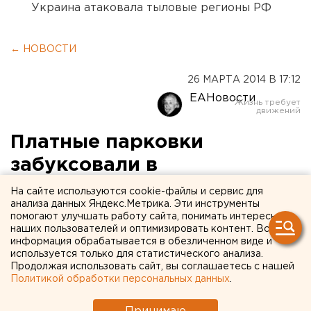
Украина атаковала тыловые регионы РФ
← НОВОСТИ
26 МАРТА 2014 В 17:12
ЕАНовости
Платные парковки
забуксовали в
екатеринбургской
На сайте используются cookie-файлы и сервис для
анализа данных Яндекс.Метрика. Эти инструменты
бюрократии
помогают улучшать работу сайта, понимать интересы
наших пользователей и оптимизировать контент. Вся
информация обрабатывается в обезличенном виде и
Банки никак не могут договориться с мэрией.
используется только для статистического анализа.
Продолжая использовать сайт, вы соглашаетесь с нашей
Срок запуска паркоматов в центре Екатеринбурга
Политикой обработки персональных данных
.
откладывается еще как минимум на месяц, передает
корреспондент агентства ЕАН со ссылкой на