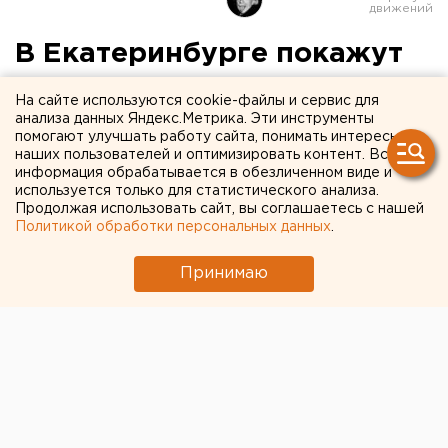
В Екатеринбурге покажут
супершпаргалки и научат
На сайте используются cookie-файлы и сервис для
правильно списывать
анализа данных Яндекс.Метрика. Эти инструменты
помогают улучшать работу сайта, понимать интересы
наших пользователей и оптимизировать контент. Вся
В Екатеринбурге открывается выставка
информация обрабатывается в обезличенном виде и
шпаргалок.
используется только для статистического анализа.
Продолжая использовать сайт, вы соглашаетесь с нашей
Политикой обработки персональных данных
.
В это воскресенье, 30 марта, в уральской столице
откроется выставка шпаргалок. По словам
Принимаю
организаторов, гости смогут не только подивиться
изобретательности авторов, но и перенять идеи,
сообщили агентству ЕАН в пресс-службе
Гуманитарного университета.
На выставке представят шпаргалки, собранные за
последние 5 лет, а также совершенно новые,
созданные учениками уже в этом году. Некоторых из