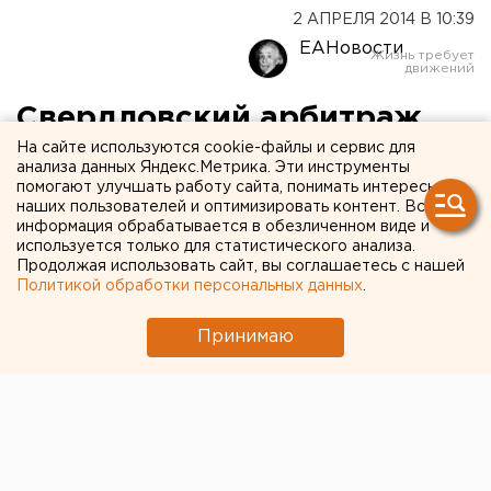
2 АПРЕЛЯ 2014 В 10:39
ЕАНовости
Свердловский арбитраж
рассмотрит иск «Города
На сайте используются cookie-файлы и сервис для
анализа данных Яндекс.Метрика. Эти инструменты
без наркотиков» на
помогают улучшать работу сайта, понимать интересы
наших пользователей и оптимизировать контент. Вся
льготную аренду особняка
информация обрабатывается в обезличенном виде и
используется только для статистического анализа.
Продолжая использовать сайт, вы соглашаетесь с нашей
Фонд будет добиваться в суде права на
Политикой обработки персональных данных
.
преференции.
Принимаю
Сегодня, 2 апреля, Свердловский арбитражный суд
рассмотрит иск фонда «Город без наркотиков» к
областному правительству на получение льгот по
оплате аренды здания, передает корреспондент
агентства ЕАН.
Как прокомментировал ситуацию журналистам