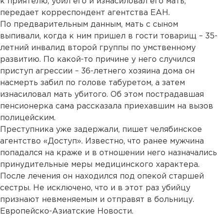
к приятелю, убил его и изнасиловал его мать,
передает корреспондент агентства ЕАН.
По предварительным данным, мать с сыном
выпивали, когда к ним пришел в гости товарищ – 35-
летний инвалид второй группы по умственному
развитию. По какой-то причине у него случился
приступ агрессии – 36-летнего хозяина дома он
насмерть забил по голове табуретом, а затем
изнасиловал мать убитого. Об этом пострадавшая
пенсионерка сама рассказала приехавшим на вызов
полицейским.
Преступника уже задержали, пишет челябинское
агентство «Доступ». Известно, что ранее мужчина
попадался на краже и в отношении него назначались
принудительные меры медицинского характера.
После лечения он находился под опекой старшей
сестры. Не исключено, что и в этот раз убийцу
признают невменяемым и отправят в больницу.
Европейско-Азиатские Новости.