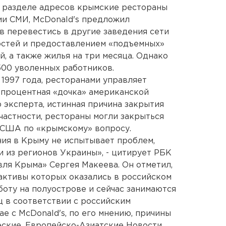
в разделе адресов крымские рестораны
ии СМИ, McDonald's предложил
 перевестись в другие заведения сети
остей и предоставлением «подъемных»
й, а также жилья на три месяца. Однако
500 уволенных работников.
 1997 года, ресторанами управляет
-процентная «дочка» американской
ю эксперта, истинная причина закрытия
 частности, рестораны могли закрыться
 США по «крымскому» вопросу.
ния в Крыму не испытывает проблем,
и из регионов Украины», - цитирует РБК
ля Крыма» Сергея Макеева. Он отметил,
 активы которых оказались в российском
оту на полуострове и сейчас занимаются
 в соответствии с российским
ае с McDonald's, по его мнению, причины
ские. Европейско-Азиатские Новости.