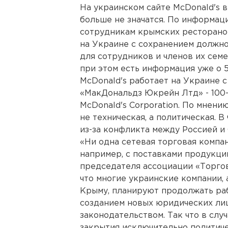
На украинском сайте McDonald's 
больше не значатся. По информац
сотрудникам крымских ресторанов
на Украине с сохранением должн
для сотрудников и членов их семе
при этом есть информация уже о 
McDonald's работает на Украине с
«МакДональдз Юкрейн Лтд» - 100
McDonald's Corporation. По мнени
не техническая, а политическая. В
из-за конфликта между Россией и
«Ни одна сетевая торговая компа
например, с поставками продукци
председателя ассоциации «Торгов
что многие украинские компании,
Крыму, планируют продолжать раб
созданием новых юридических лиц
законодательством. Так что в случ
закрытия исключительно политиче