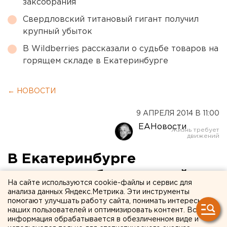
заксобрания
Свердловский титановый гигант получил
крупный убыток
В Wildberries рассказали о судьбе товаров на
горящем складе в Екатеринбурге
← НОВОСТИ
9 АПРЕЛЯ 2014 В 11:00
ЕАНовости
В Екатеринбурге
задержали банду серийных
На сайте используются cookie-файлы и сервис для
автограбителей
анализа данных Яндекс.Метрика. Эти инструменты
помогают улучшать работу сайта, понимать интересы
наших пользователей и оптимизировать контент. Вся
Налетчики успели обчистить полсотни машин.
информация обрабатывается в обезличенном виде и