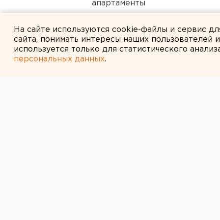
апартаменты
Под Екатеринбургом диверсан
На сайте используются cookie-файлы и сервис д
сайта, понимать интересы наших пользователей 
используется только для статистического анализ
персональных данных
.
← НОВОСТИ
14 АПРЕЛЯ 2014 В 12:50
В Талице поли
подозреваемых
таксиста
В Талице два студента убили такс
В Талице полицейские задержали 