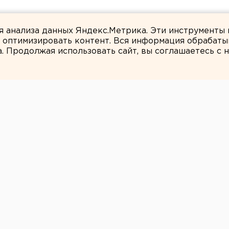
ты взорвали создателя дрона «Упырь»
ля анализа данных Яндекс.Метрика. Эти инструменты
и оптимизировать контент. Вся информация обрабаты
а. Продолжая использовать сайт, вы соглашаетесь с
ЕАНовости
цейские поймали
 в убийстве
иста из-за видеорегистратора.
двоих студентов, подозреваемых в