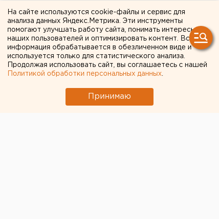
теплоснабжающей
На сайте используются cookie-файлы и сервис для
анализа данных Яндекс.Метрика. Эти инструменты
компании 5,6 миллиарда
помогают улучшать работу сайта, понимать интересы
наших пользователей и оптимизировать контент. Вся
рублей
информация обрабатывается в обезличенном виде и
используется только для статистического анализа.
Составлен «черный список» неплательщиков.
Продолжая использовать сайт, вы соглашаетесь с нашей
Политикой обработки персональных данных
.
Уровень дебиторской задолженности потребителей
Принимаю
тепловой энергии на Среднем Урале остается
критическим. По состоянию на 1 апреля дебиторская
задолженность перед ООО «Свердловская
теплоснабжающая компания» составила 5,6
миллиарда рублей. Об этом агентству ЕАН
сообщили в пресс-службе СТК.
Из общей суммы долга 3,9 миллиарда рублей
приходится на Екатеринбург, более 1,2 миллиарда –
на Первоуральск, 417 миллионов рублей – на
Нижнюю Туру. В Каменске-Уральском долги
потребителей превысили 614 миллионов рублей.