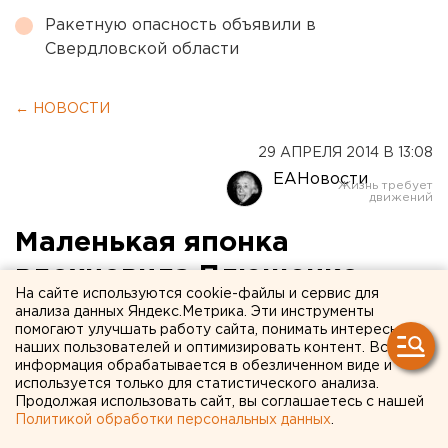
Ракетную опасность объявили в
Свердловской области
← НОВОСТИ
29 АПРЕЛЯ 2014 В 13:08
ЕАНовости
Маленькая японка
вдохновила Плющенко
На сайте используются cookie-файлы и сервис для
снова выйти на лед
анализа данных Яндекс.Метрика. Эти инструменты
помогают улучшать работу сайта, понимать интересы
наших пользователей и оптимизировать контент. Вся
Фигурист встал на коньки впервые после
информация обрабатывается в обезличенном виде и
операции.
используется только для статистического анализа.
Продолжая использовать сайт, вы соглашаетесь с нашей
Политикой обработки персональных данных
.
Евгений Плющенко впервые вышел на лед после