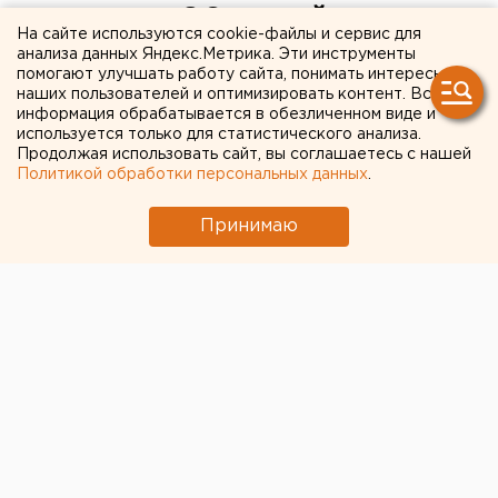
покусали 90 детей
На сайте используются cookie-файлы и сервис для
анализа данных Яндекс.Метрика. Эти инструменты
С подозрением на клещевой энцефалит
помогают улучшать работу сайта, понимать интересы
наших пользователей и оптимизировать контент. Вся
госпитализирован один курганец.
информация обрабатывается в обезличенном виде и
используется только для статистического анализа.
По данным регионального Роспотребнадзора, с
Продолжая использовать сайт, вы соглашаетесь с нашей
начала эпидсезона от клещей пострадали 249
Политикой обработки персональных данных
.
жителей Курганской области, в том числе 90 детей,
Принимаю
передает корреспондент агентства ЕАН. К слову, за
аналогичный период прошлого года опасные
насекомые покусали 154 ребенка.
Медики обследовали 116 клещей, из них у 19
обнаружен антиген энцефалита, а у 3 – возбудители
иксодового боррелиоза.
Активность клещей зафиксирована почти во всех
районах Зауралья. Кровососы пока не проснулись в
Белозерском, Частоозерском и Половинском
районах. С подозрением на клещевой энцефалит
госпитализирован житель Катайского района.