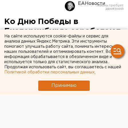
ЕАНовости
Ко Дню Победы в
Екатеринбурге заработают
На сайте используются cookie-файлы и сервис для
четыре фонтана
анализа данных Яндекс.Метрика. Эти инструменты
помогают улучшать работу сайта, понимать интересы
наших пользователей и оптимизировать контент. Вся
Фонтаны будут действовать с полудня до
информация обрабатывается в обезличенном виде и
половины десятого вечера ежедневно.
используется только для статистического анализа.
Продолжая использовать сайт, вы соглашаетесь с нашей
Политикой обработки персональных данных
.
В центре Екатеринбурга 9 мая начнут работать
четыре фонтана: на Октябрьской площади, в сквере
Принимаю
Попова, на площади Российской Армии и фонтан
«Спирали времени» на Вайнера. Радовать жителей
города они будут с 12:00 до 21:30 ежедневно,
сообщили агентству ЕАН в пресс-службе мэрии.
Всего в этом году в весенне-летний период будут
действовать восемь декоративных фонтанов.