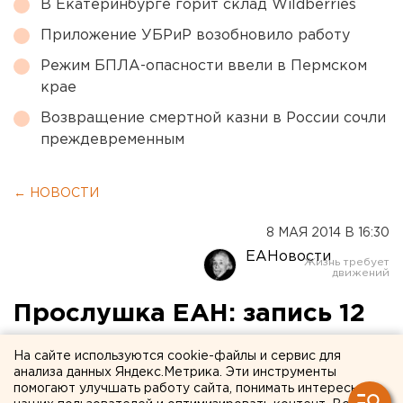
В Екатеринбурге горит склад Wildberries
Приложение УБРиР возобновило работу
Режим БПЛА-опасности ввели в Пермском
крае
Возвращение смертной казни в России сочли
преждевременным
← НОВОСТИ
8 МАЯ 2014 В 16:30
ЕАНовости
Прослушка ЕАН: запись 12
Агентство ЕАН продолжает знакомить вас со
На сайте используются cookie-файлы и сервис для
анализа данных Яндекс.Метрика. Эти инструменты
слухами и версиями самых актуальных событий в
помогают улучшать работу сайта, понимать интересы
мире, России и Свердловской области.