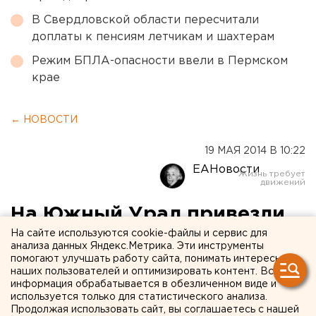
В Свердловской области пересчитали
доплаты к пенсиям летчикам и шахтерам
Режим БПЛА-опасности ввели в Пермском
крае
← НОВОСТИ
19 МАЯ 2014 В 10:22
ЕАНовости
На Южный Урал привезли
картину Айвазовского
На сайте используются cookie-файлы и сервис для
анализа данных Яндекс.Метрика. Эти инструменты
помогают улучшать работу сайта, понимать интересы
Горожане смогли увидеть легендарное полотно
наших пользователей и оптимизировать контент. Вся
информация обрабатывается в обезличенном виде и
в «Ночь музеев».
используется только для статистического анализа.
Продолжая использовать сайт, вы соглашаетесь с нашей