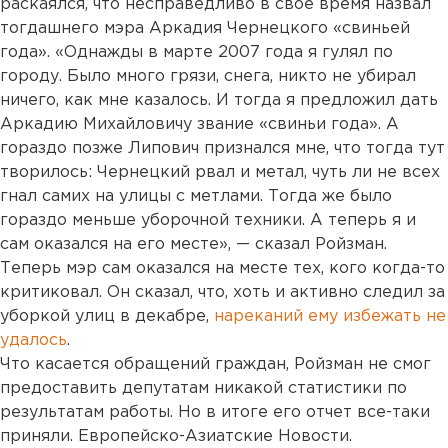
раскаялся, что несправедливо в свое время назвал
тогдашнего мэра Аркадия Чернецкого «свиньей
года». «Однажды в марте 2007 года я гулял по
городу. Было много грязи, снега, никто не убирал
ничего, как мне казалось. И тогда я предложил дать
Аркадию Михайловичу звание «свиньи года». А
гораздо позже Липович признался мне, что тогда тут
творилось: Чернецкий рвал и метал, чуть ли не всех
гнал самих на улицы с метлами. Тогда же было
гораздо меньше уборочной техники. А теперь я и
сам оказался на его месте», — сказал Ройзман.
Теперь мэр сам оказался на месте тех, кого когда-то
критиковал. Он сказал, что, хоть и активно следил за
уборкой улиц в декабре,
нареканий ему избежать не
удалось
.
Что касается обращений граждан, Ройзман не смог
предоставить депутатам никакой статистики по
результатам работы. Но в итоге его отчет все-таки
приняли. Европейско-Азиатские Новости.