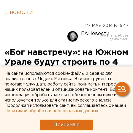
← НОВОСТИ
27 МАЯ 2014 В 15:47
ЕАНовости
«Бог навстречу»: на Южном
Урале будут строить по 4
миллиона квадратных
На сайте используются cookie-файлы и сервис для
анализа данных Яндекс.Метрика. Эти инструменты
метров жилья в год
помогают улучшать работу сайта, понимать интересы
наших пользователей и оптимизировать контент. Вся
информация обрабатывается в обезличенном виде и
Этого показателя планируется достигнуть через
используется только для статистического анализа.
6 лет.
Продолжая использовать сайт, вы соглашаетесь с нашей
Политикой обработки персональных данных
.
Глава Челябинской области Борис Дубровский
ставит амбициозные задачи. В стратегию развития
Принимаю
региона внесены изменения, согласно которым