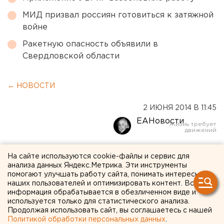
МИД призвал россиян готовиться к затяжной
войне
Ракетную опасность объявили в
Свердловской области
← НОВОСТИ
2 ИЮНЯ 2014 В 11:45
ЕАНовости
Глава челябинского
На сайте используются cookie-файлы и сервис для
анализа данных Яндекс.Метрика. Эти инструменты
минздрава ушел в отставку
помогают улучшать работу сайта, понимать интересы
наших пользователей и оптимизировать контент. Вся
информация обрабатывается в обезличенном виде и
Его обязанности будет исполнять Сергей
используется только для статистического анализа.
Кремлев.
Продолжая использовать сайт, вы соглашаетесь с нашей
Политикой обработки персональных данных
.