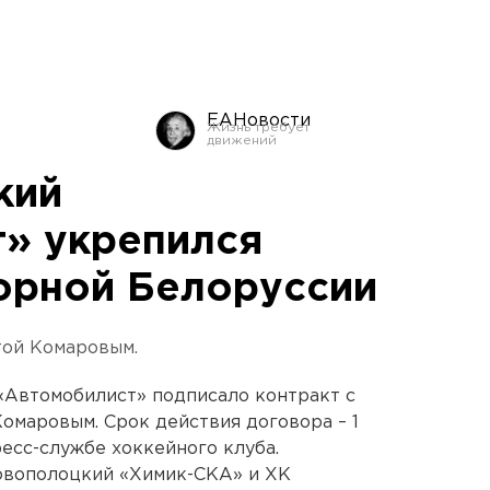
ЕАНовости
кий
» укрепился
орной Белоруссии
той Комаровым.
 «Автомобилист» подписало контракт с
маровым. Срок действия договора – 1
ресс-службе хоккейного клуба.
новополоцкий «Химик-СКА» и ХК