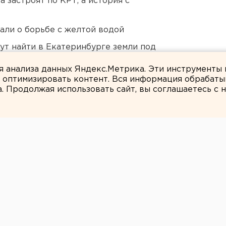
 застроят по КРТ, а история с
али о борьбе с желтой водой
ут найти в Екатеринбурге земли под
ля анализа данных Яндекс.Метрика. Эти инструменты
и оптимизировать контент. Вся информация обрабаты
а. Продолжая использовать сайт, вы соглашаетесь с
ЕАНовости
лодая женщина
 своих детей
де.