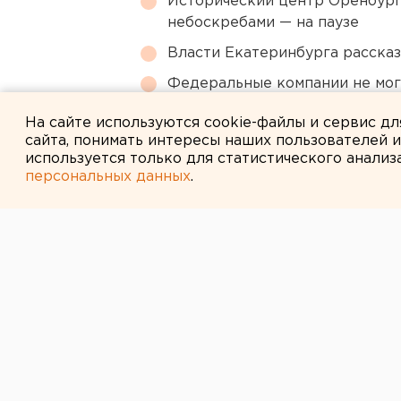
Исторический центр Оренбурга
небоскребами — на паузе
Власти Екатеринбурга рассказ
Федеральные компании не мог
апартаменты
На сайте используются cookie-файлы и сервис д
сайта, понимать интересы наших пользователей 
используется только для статистического анализ
персональных данных
.
← НОВОСТИ
19 ИЮНЯ 2014 В 11:48
В Зауралье мо
задушила няню
Дама взята под подписку о невыез