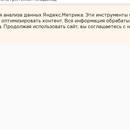
али о борьбе с желтой водой
ля анализа данных Яндекс.Метрика. Эти инструменты
и оптимизировать контент. Вся информация обрабаты
а. Продолжая использовать сайт, вы соглашаетесь с
ЕАНовости
полицейские
оторговца более
в «синтетики»
ысячами разовых доз.
 с коллегами из ХМАО задержали