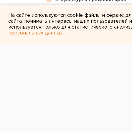
Власти Екатеринбурга рассказ
На сайте используются cookie-файлы и сервис д
сайта, понимать интересы наших пользователей 
используется только для статистического анализ
персональных данных
.
← НОВОСТИ
3 ИЮЛЯ 2014 В 13:50
Свердловские 
изъяли у нарк
30 килограммо
Мужчина сделал закладку со 100 т
Свердловская полиция совместно