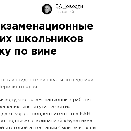
ЕАНовости
экзаменационные
их школьников
ку по вине
что в инциденте виноваты сотрудники
Пермского края.
выводу, что экзаменационные работы
решению института развития
едает корреспондент агентства ЕАН.
ут подписал с компанией «Буматика».
ой итоговой аттестации были вывезены