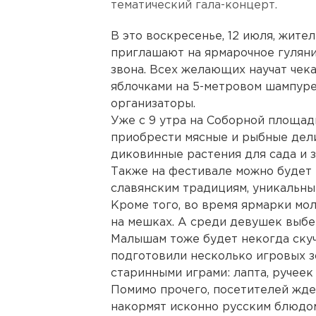
тематический гала-концерт.
В это воскресенье, 12 июля, жите
приглашают на ярмарочное гуляни
звона. Всех желающих научат чек
яблочками на 5-метровом шампуре
организаторы.
Уже с 9 утра на Соборной площад
приобрести мясные и рыбные дели
диковинные растения для сада и 
Также на фестивале можно будет 
славянским традициям, уникальны
Кроме того, во время ярмарки мо
на мешках. А среди девушек выбер
Малышам тоже будет некогда скуч
подготовили несколько игровых з
старинными играми: лапта, ручеек 
Помимо прочего, посетителей жд
накормят исконно русским блюдом