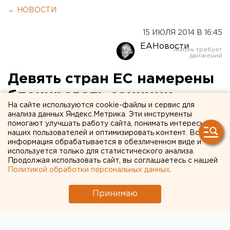
← НОВОСТИ
15 ИЮЛЯ 2014 В 16:45
ЕАНовости
Девять стран ЕС намерены
блокировать санкции
На сайте используются cookie-файлы и сервис для
против РФ
анализа данных Яндекс.Метрика. Эти инструменты
помогают улучшать работу сайта, понимать интересы
наших пользователей и оптимизировать контент. Вся
Ряд стран выступили против ужесточения
информация обрабатывается в обезличенном виде и
санкций в отношении России.
используется только для статистического анализа.
Продолжая использовать сайт, вы соглашаетесь с нашей
Политикой обработки персональных данных
.
Ряд стран ЕС заявили о намерении блокировать
экономические санкции против России, передает
Принимаю
корреспондент агентства ЕАН со ссылкой на ИТАР-
ТАСС .
Сделать это готовы Франция, Германия,