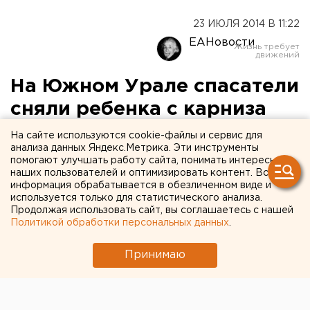
23 ИЮЛЯ 2014 В 11:22
ЕАНовости
На Южном Урале спасатели
сняли ребенка с карниза
третьего этажа
На сайте используются cookie-файлы и сервис для
анализа данных Яндекс.Метрика. Эти инструменты
помогают улучшать работу сайта, понимать интересы
Малыш мог упасть вниз.
наших пользователей и оптимизировать контент. Вся
информация обрабатывается в обезличенном виде и
Неравнодушие прохожего спасло жизнь маленькому
используется только для статистического анализа.
Продолжая использовать сайт, вы соглашаетесь с нашей
жителю Озерска. Бдительный мужчина заметил, что
Политикой обработки персональных данных
.
на карнизе балкона третьего этажа дома по улице
Дзержинского стоит ребенок, рискуя в любой
Принимаю
момент упасть. Горожанин немедленно сообщил об
этом в единую дежурно-диспетчерскую службу
муниципалитета, передает корреспондент