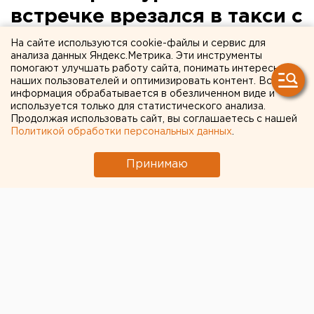
встречке врезался в такси с
грудным ребенком
На сайте используются cookie-файлы и сервис для
анализа данных Яндекс.Метрика. Эти инструменты
помогают улучшать работу сайта, понимать интересы
К счастью, никто не пострадал.
наших пользователей и оптимизировать контент. Вся
информация обрабатывается в обезличенном виде и
Сегодня, 6 августа, около часа ночи на улице
используется только для статистического анализа.
Продолжая использовать сайт, вы соглашаетесь с нашей
Летчиков в Екатеринбурге столкнулись «девятка» и
Политикой обработки персональных данных
.
такси-минивен, в котором находился грудной
ребенок, передает корреспондент агентства ЕАН.
Принимаю
Как сообщает служба спасения «СОВА», водитель
ВАЗ-2109 на повороте не справился с управлением
на мокрой дороге и выехал на полосу встречного
движения. В это время в минивене мать собиралась
покормить ребенка.
К счастью, в аварии никто не пострадал, хотя
автомобили получили серьезные повреждения.
Европейско-Азиатские Новости.