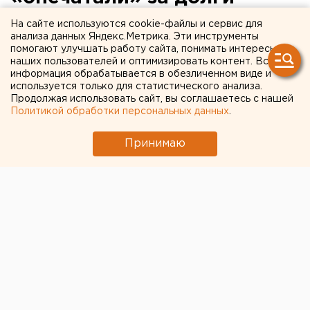
На сайте используются cookie-файлы и сервис для
Животное оказалось запертым в квартире.
анализа данных Яндекс.Метрика. Эти инструменты
помогают улучшать работу сайта, понимать интересы
В Челябинске приставы спасли кота Данила,
наших пользователей и оптимизировать контент. Вся
информация обрабатывается в обезличенном виде и
которого хозяйка оставила в неоплаченной
используется только для статистического анализа.
ипотечной квартире. Животное пережило
Продолжая использовать сайт, вы соглашаетесь с нашей
настоящий стресс, передает корреспондент
Политикой обработки персональных данных
.
агентства ЕАН.
Принимаю
Как нам сообщили в пресс-службе регионального
управления ФССПЮ, жительницу Челябинска, не
платившую ипотеку, суд постановил выселить из
квартиры, являющейся залогом по кредиту.
Добровольно покидать жилище женщина не
захотела, пришлось вмешаться судебным приставам.
Утром 5 августа они, в присутствии представителей
банка-взыскателя, участкового, понятых и бойцов
группы быстрого реагирования, вскрыли дверь в
жилище. В течение нескольких часов специалисты