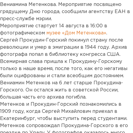
Вениамина Метенкова. Мероприятие посвящено
грядущему Дню города, сообщили агентству ЕАН в
пресс-службе мэрии.
Мероприятие стартует 14 августа в 16:00 в
фотографическом
музее «Дом Метенкова»
.
Сергей Прокудин-Горский покинул страну после
революции и умер в эмиграции в 1944 году. Архив
фотографа попал в библиотеку конгресса США.
Всемирная слава пришла к Прокудину-Горскому
только в наше время, после того, как его негативы
были оцифрованы и стали всеобщим достоянием.
Вениамин Метенков на 6 лет старше Прокудина-
Горского. Он остался жить в советской России,
большая часть его архива погибла.
Метенков и Прокудин-Горский познакомились в
1909 году, когда Сергей Михайлович приехал в
Екатеринбург, чтобы выступить перед студентами.
Метенков сопровождал Прокудина-Горского в его
поездке по Уралу. У фотографов оказалось много