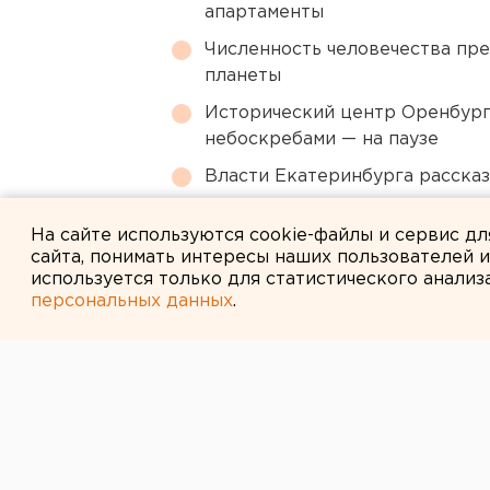
апартаменты
Численность человечества пр
планеты
Исторический центр Оренбурга
небоскребами — на паузе
Власти Екатеринбурга рассказ
Сгоревший квартал в центре 
На сайте используются cookie-файлы и сервис д
сайта, понимать интересы наших пользователей 
используется только для статистического анализ
персональных данных
.
← НОВОСТИ
18 АВГУСТА 2014 В 17:48
С Днем города