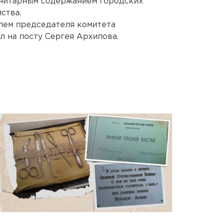
анитарным содержанием городских
ства.
елем председателя комитета
л на посту Сергея Архипова.