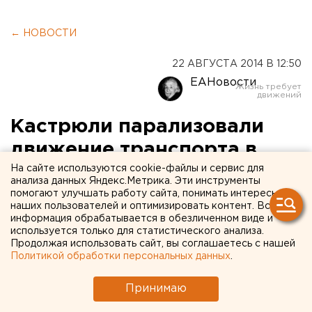
← НОВОСТИ
22 АВГУСТА 2014 В 12:50
ЕАНовости
Кастрюли парализовали
движение транспорта в
Челябинске
На сайте используются cookie-файлы и сервис для
анализа данных Яндекс.Метрика. Эти инструменты
помогают улучшать работу сайта, понимать интересы
В трамвае нашли подозрительную коробку.
наших пользователей и оптимизировать контент. Вся
информация обрабатывается в обезличенном виде и
используется только для статистического анализа.
Накануне, 21 августа, в Челябинске кондуктор
Продолжая использовать сайт, вы соглашаетесь с нашей
обнаружила бесхозную коробку в трамвае и
Политикой обработки персональных данных
.
сообщила о ней в полицию. Вагон в это время
находился в районе остановки «Оперный театр» в
Принимаю
центре города, сообщили агентству ЕАН в пресс-