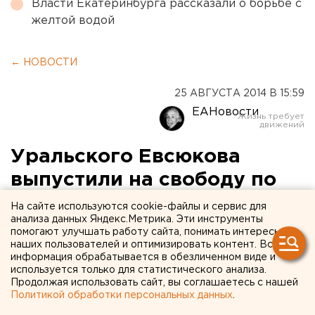
Власти Екатеринбурга рассказали о борьбе с
желтой водой
← НОВОСТИ
25 АВГУСТА 2014 В 15:59
ЕАНовости
Уральского Евсюкова
выпустили на свободу по
амнистии
На сайте используются cookie-файлы и сервис для
анализа данных Яндекс.Метрика. Эти инструменты
помогают улучшать работу сайта, понимать интересы
Полицейский Павел Мирошников,
наших пользователей и оптимизировать контент. Вся
расстрелявший своего соседа, отсидел 3 года
информация обрабатывается в обезличенном виде и
вместо 13 лет.
используется только для статистического анализа.
Продолжая использовать сайт, вы соглашаетесь с нашей
Политикой обработки персональных данных
.
Уральский Евсюков – бывший полицейский Павел