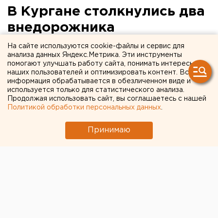
В Кургане столкнулись два
внедорожника
На сайте используются cookie-файлы и сервис для
BMW X5 на полной скорости врезался в Nissan
анализа данных Яндекс.Метрика. Эти инструменты
Patrol.
помогают улучшать работу сайта, понимать интересы
наших пользователей и оптимизировать контент. Вся
информация обрабатывается в обезличенном виде и
Сегодня утром, 2 сентября, в Кургане на
используется только для статистического анализа.
перекрестке улиц Карбышева и Чернореченской
Продолжая использовать сайт, вы соглашаетесь с нашей
столкнулись два внедорожника, сообщили
Политикой обработки персональных данных
.
агентству ЕАН в городском ГИБДД.
Принимаю
Как выяснилось, Nissan Patrol двигался от проспекта
Голикова в сторону выезда из города. Неожиданно
водитель начал поворачивать налево в сторону
супермаркета. В это время на огромной скорости в
него врезался BMW X5.
Очевидцы сообщают, что удар был таким сильным,
что в ближайших магазинах задрожали стекла.
По информации полицейских, жертв аварии нет.