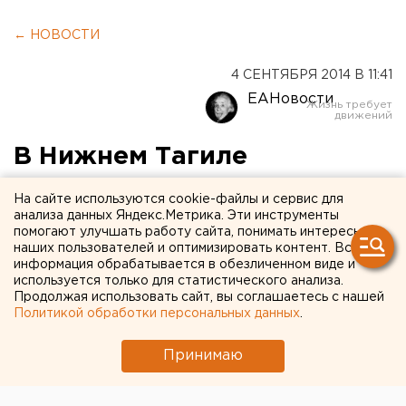
← НОВОСТИ
4 СЕНТЯБРЯ 2014 В 11:41
ЕАНовости
В Нижнем Тагиле
задержали лжеминера
На сайте используются cookie-файлы и сервис для
анализа данных Яндекс.Метрика. Эти инструменты
Им оказался 19-летний юноша.
помогают улучшать работу сайта, понимать интересы
наших пользователей и оптимизировать контент. Вся
информация обрабатывается в обезличенном виде и
Строительный техникум в Нижнем Тагиле
используется только для статистического анализа.
«заминировал» 19-летний юноша. Хулиган задержан,
Продолжая использовать сайт, вы соглашаетесь с нашей
сообщили агентству ЕАН в пресс-службе ГУ МВД
Политикой обработки персональных данных
.
России по Свердловской области.
Принимаю
В отношении юноши возбуждено уголовное дело по
статье «Ложное сообщение об акте терроризма».
Ему грозит до 7 лет лишения свободы. В настоящее