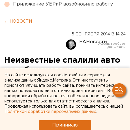
Приложение УБРиР возобновило работу
← НОВОСТИ
5 СЕНТЯБРЯ 2014 В 14:24
ЕАНовости
Неизвестные спалили авто
челябинского кандидата в
На сайте используются cookie-файлы и сервис для
депутаты
анализа данных Яндекс.Метрика. Эти инструменты
помогают улучшать работу сайта, понимать интересы
наших пользователей и оптимизировать контент. Вся
Дмитрий Григорчик заявляет, что это
информация обрабатывается в обезличенном виде и
предвыборная война.
используется только для статистического анализа.
Продолжая использовать сайт, вы соглашаетесь с нашей
Политикой обработки персональных данных
.
Минувшей ночью неизвестные подожгли автомобиль
Lada Granta, принадлежащий кандидату в депутаты
Принимаю
по 23 округу Курчатовского района Дмитрию