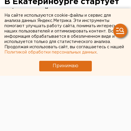
В Екатеринбурге стартует
«Атомный
На сайте используются cookie-файлы и сервис для
велопробег-2014»
анализа данных Яндекс.Метрика. Эти инструменты
помогают улучшать работу сайта, понимать интересы
наших пользователей и оптимизировать контент. Вся
Участники акции замерят уровень радиации в
информация обрабатывается в обезличенном виде и
городах России.
используется только для статистического анализа.
Продолжая использовать сайт, вы соглашаетесь с нашей
Политикой обработки персональных данных
.
В следующую субботу, 20 сентября, в уральской
столице стартует «Атомный велопробег-2014»,
Принимаю
сообщили агентству ЕАН организаторы.
Акция пройдет уже во второй раз. Участниками
станут жители 13 населенных пунктов России – от
Новосибирска до Калининграда. Они проедут с
дозиметрами по своим городам и замерят уровень
радиации.
На маршруты выедут также дозиметристы со
своими помощниками и фотографы. В Новоуральске
к велосипедистам присоединятся байкеры.