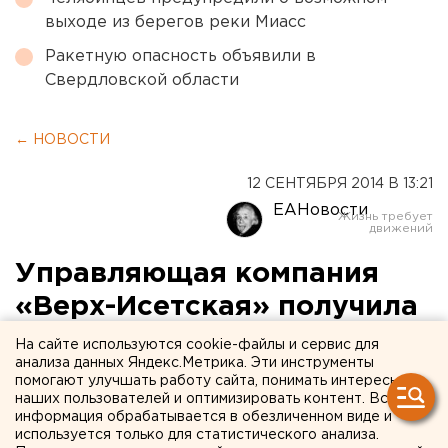
выходе из берегов реки Миасс
Ракетную опасность объявили в
Свердловской области
← НОВОСТИ
12 СЕНТЯБРЯ 2014 В 13:21
ЕАНовости
Управляющая компания
«Верх-Исетская» получила
паспорт готовности к
На сайте используются cookie-файлы и сервис для
анализа данных Яндекс.Метрика. Эти инструменты
отопительному сезону
помогают улучшать работу сайта, понимать интересы
наших пользователей и оптимизировать контент. Вся
информация обрабатывается в обезличенном виде и
Дома района готовы к зиме.
используется только для статистического анализа.