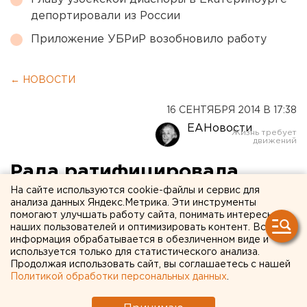
депортировали из России
Приложение УБРиР возобновило работу
← НОВОСТИ
16 СЕНТЯБРЯ 2014 В 17:38
ЕАНовости
Рада ратифицировала
соглашение об ассоциации
На сайте используются cookie-файлы и сервис для
анализа данных Яндекс.Метрика. Эти инструменты
Украина – ЕС
помогают улучшать работу сайта, понимать интересы
наших пользователей и оптимизировать контент. Вся
информация обрабатывается в обезличенном виде и
«За» проголосовали 355 из 381 депутатов.
используется только для статистического анализа.
Продолжая использовать сайт, вы соглашаетесь с нашей
Политикой обработки персональных данных
.
Сегодня Верховная Рада Украины ратифицировала
текст соглашения об ассоциации Украина – ЕС,